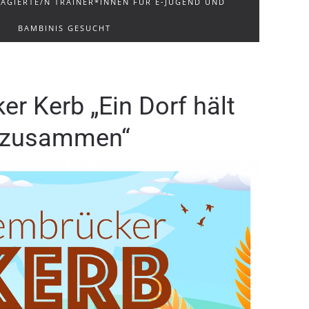
AGIERTE/N TRAINER*INNEN FÜR E-JUGEND UND
BAMBINIS GESUCHT
r Kerb „Ein Dorf hält
zusammen“