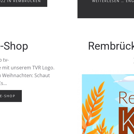
022 IN REMBRÜCKEN
WEITERLESEN … ENG
e-Shop
Rembrücke
 tv-
e mit unserem TVR Logo.
zu Weihnachten: Schaut
...
NE-SHOP