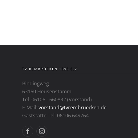
TV REMBRÜCKEN 1895 E.V.
Bindingweg
63150 Heusenstamm
Tel. 06106 - 660832 (Vorstand)
E-Mail:
vorstand@tvrembruecken.de
Gaststätte Tel. 06106 649764