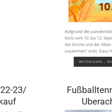
Aufgrund des pandemiebe
Kerb vom 10. bis 12. Se
der Kirche und der Alten
zusammen“ statt. Dazu ha
WEITERLESEN … R
022-23/
Fußballtenn
kauf
Uberac