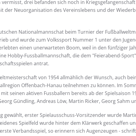
h vermisst, drei befanden sich noch in Kriegsgefangenschaf
it der Neuorganisation des Vereinslebens und der Wiederb
utschen Nationalmannschat beim Turnier der Fußballweltme
trieb und wurde zum Volkssport Nummer 1 unter den Jugen
lebten einen unerwarteten Boom, weil in den fünfziger Jah
eine Hobby-Fussballmannschaft, die dem "Feierabend-Sport
chaftsspielen antrat.
-Weltmeisterschaft von 1954 allmählich der Wunsch, auch 
llregion Offenbach-Hanau teilnehmen zu können. Im Somme
mit seinen aktiven Fussballern bereits ab der Spielsaison
Georg Gündling, Andreas Löw, Martin Ricker, Georg Sahm u
gewählt, erster Spielausschuss-Vorsitzender wurde Martin R
heidenes Spielfeld wurde hinter dem Klärwerk geschaffen u
 erste Verbandsspiel, so erinnern sich Augenzeugen - schrift