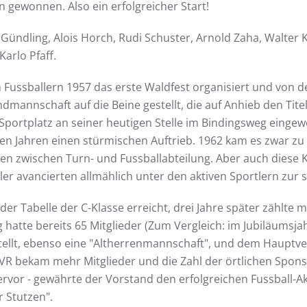
gewonnen. Also ein erfolgreicher Start!
Gündling, Alois Horch, Rudi Schuster, Arnold Zaha, Walter 
arlo Pfaff.
 Fussballern 1957 das erste Waldfest organisiert und von
annschaft auf die Beine gestellt, die auf Anhieb den Titel
portplatz an seiner heutigen Stelle im Bindingsweg eingewei
ten Jahren einen stürmischen Auftrieb. 1962 kam es zwar z
ten zwischen Turn- und Fussballabteilung. Aber auch diese 
ler avancierten allmählich unter den aktiven Sportlern zur 
 der Tabelle der C-Klasse erreicht, drei Jahre später zählte
 hatte bereits 65 Mitglieder (Zum Vergleich: im Jubiläumsjah
llt, ebenso eine "Altherrenmannschaft", und dem Hauptverei
VR bekam mehr Mitglieder und die Zahl der örtlichen Spons
ervor - gewährte der Vorstand den erfolgreichen Fussball-
r Stutzen".