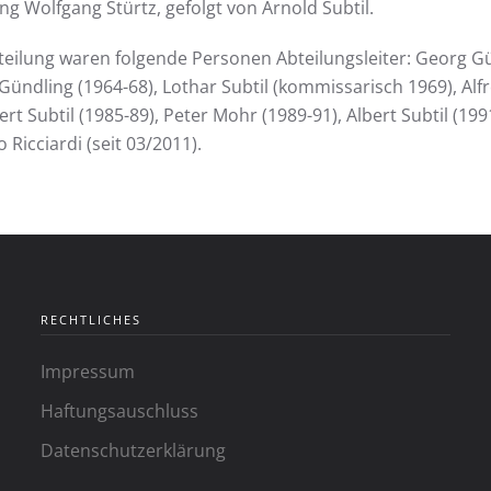
ng Wolfgang Stürtz, gefolgt von Arnold Subtil.
eilung waren folgende Personen Abteilungsleiter: Georg Günd
Gündling (1964-68), Lothar Subtil (kommissarisch 1969), Alfr
rt Subtil (1985-89), Peter Mohr (1989-91), Albert Subtil (19
 Ricciardi (seit 03/2011).
RECHTLICHES
Impressum
Haftungsauschluss
Datenschutzerklärung