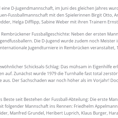
d eine D-Jugendmannschaft, im Juni des gleichen Jahres wurd
auen-Fussballmannschaft mit den Spielerinnen Birgit Otto, A
der, Helga Difflipp, Sabine Weber mit ihren Trainern Ernst
der Rembrückener Fussballgeschichte: Neben der ersten Ma
gendfussballern. Die D-Jugend wurde zudem noch Meister in
 internationale Jugendturniere in Rembrücken veranstaltet
gewöhnlicher Schicksals-Schlag: Das mühsam in Eigenhilfe 
n auf. Zunächst wurde 1979 die Turnhalle fast total zerst
te aus. Der Sachschaden war noch höher als im Vorjahr! Doc
s Beste seit Bestehen der Fussball-Abteilung: Die erste Mann
t folgender Mannschaft ins Rennen: Friedhelm Appelmann, 
ider, Manfred Grundel, Heribert Luprich, Klaus Burger, Har