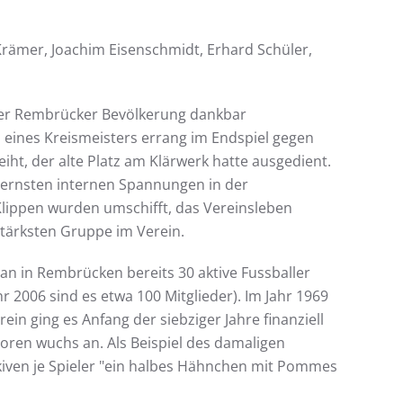
Krämer, Joachim Eisenschmidt, Erhard Schüler,
 der Rembrücker Bevölkerung dankbar
 eines Kreismeisters errang im Endspiel gegen
ht, der alte Platz am Klärwerk hatte ausgedient.
u ernsten internen Spannungen in der
Klippen wurden umschifft, das Vereinsleben
stärksten Gruppe im Verein.
 man in Rembrücken bereits 30 aktive Fussballer
r 2006 sind es etwa 100 Mitglieder). Im Jahr 1969
n ging es Anfang der siebziger Jahre finanziell
oren wuchs an. Als Beispiel des damaligen
Akiven je Spieler "ein halbes Hähnchen mit Pommes