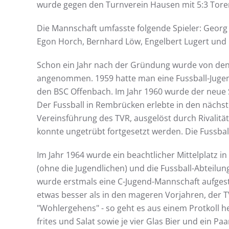
wurde gegen den Turnverein Hausen mit 5:3 Toren 
Die Mannschaft umfasste folgende Spieler: Georg 
Egon Horch, Bernhard Löw, Engelbert Lugert und K
Schon ein Jahr nach der Gründung wurde von den
angenommen. 1959 hatte man eine Fussball-Jugendm
den BSC Offenbach. Im Jahr 1960 wurde der neue S
Der Fussball in Rembrücken erlebte in den nächs
Vereinsführung des TVR, ausgelöst durch Rivalitä
konnte ungetrübt fortgesetzt werden. Die Fussbal
Im Jahr 1964 wurde ein beachtlicher Mittelplatz in
(ohne die Jugendlichen) und die Fussball-Abteilung
wurde erstmals eine C-Jugend-Mannschaft aufgeste
etwas besser als in den mageren Vorjahren, der T
"Wohlergehens" - so geht es aus einem Protkoll h
frites und Salat sowie je vier Glas Bier und ein Paa