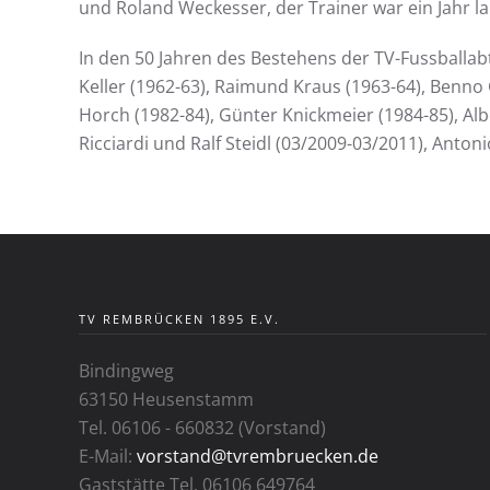
und Roland Weckesser, der Trainer war ein Jahr la
In den 50 Jahren des Bestehens der TV-Fussballabt
Keller (1962-63), Raimund Kraus (1963-64), Benno 
Horch (1982-84), Günter Knickmeier (1984-85), Albe
Ricciardi und Ralf Steidl (03/2009-03/2011), Antonio
TV REMBRÜCKEN 1895 E.V.
Bindingweg
63150 Heusenstamm
Tel. 06106 - 660832 (Vorstand)
E-Mail:
vorstand@tvrembruecken.de
Gaststätte Tel. 06106 649764