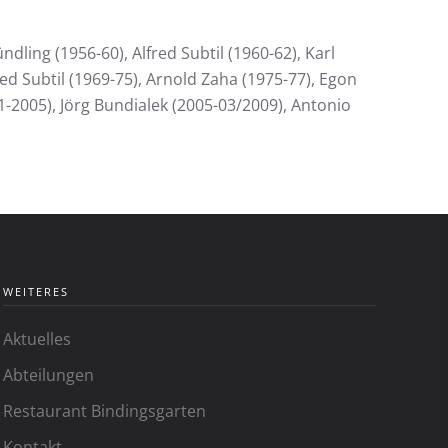
ling (1956-60), Alfred Subtil (1960-62), Karl
ed Subtil (1969-75), Arnold Zaha (1975-77), Egon
91-2005), Jörg Bundialek (2005-03/2009), Antonio
WEITERES
Aktuelles
Abteilungen
Restaurant Bindingsgarten
Kontakt